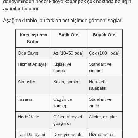
deneyiminden hedef kitleye kadar pek çok noktada belirgin
ayrımlar bulunur.
Aşağıdaki tablo, bu farkları net biçimde görmeni sağlar:
Karşılaştırma
Butik Otel
Büyük Otel
Kriteri
Oda Sayısı
Az (10–50 oda)
Çok (100+ oda)
Hizmet Anlayışı
Kişisel ve
Standart ve
esnek
sistemli
Atmosfer
Sakin, samimi
Hareketli,
kalabalık
Tasarım
Özgün ve
Standart ve
konsept
zincir
Hedef Kitle
Çiftler, bireysel
Aileler, gruplar
gezginler
Tatil Deneyimi
Deneyim odaklı
Hizmet odaklı