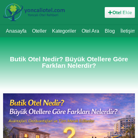
Otel Ekle
Anasayfa
Oteller
Kategoriler
Otel Ara
Blog
İletişim
Butik Otel Nedir? Büyük Otellere Göre
Farkları Nelerdir?