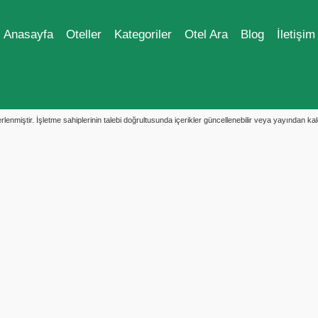
Anasayfa
Oteller
Kategoriler
Otel Ara
Blog
İletişim
enmiştir. İşletme sahiplerinin talebi doğrultusunda içerikler güncellenebilir veya yayından kaldır