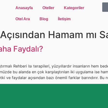
Anasayfa
Oteller
Kategoriler
Otel Ara
Blog
İletişim
ğı Açısından Hamam mı 
ha Faydalı?
tırmalı Rehberi Isı terapileri, yüzyıllardır insanların hem b
üzde bu alanda en çok karşılaştırılan iki uygulama ise ham
tki ve faydalar açısından bazı önemli farklar barındırır. B