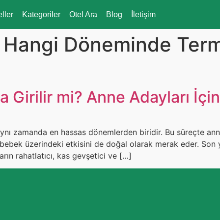
eller
Kategoriler
Otel Ara
Blog
İletişim
n Hangi Döneminde Ter
a Girilir mi? Anne Adayları İç
 aynı zamanda en hassas dönemlerden biridir. Bu süreçte ann
n bebek üzerindeki etkisini de doğal olarak merak eder. Son y
arın rahatlatıcı, kas gevşetici ve […]