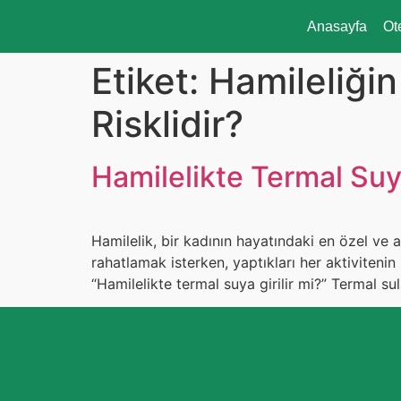
Anasayfa
Ot
Etiket:
Hamileliği
Risklidir?
Hamilelikte Termal Suy
Hamilelik, bir kadının hayatındaki en özel ve
rahatlamak isterken, yaptıkları her aktiviteni
“Hamilelikte termal suya girilir mi?” Termal sul