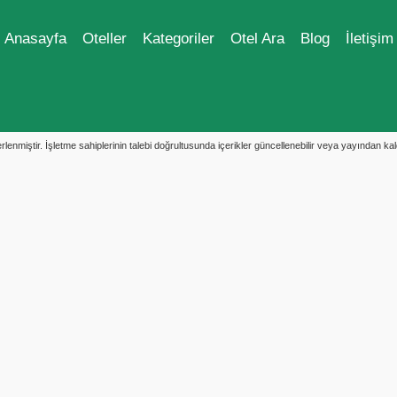
Anasayfa
Oteller
Kategoriler
Otel Ara
Blog
İletişim
enmiştir. İşletme sahiplerinin talebi doğrultusunda içerikler güncellenebilir veya yayından kaldır