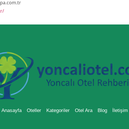
pa.com.tr
r/
Anasayfa
Oteller
Kategoriler
Otel Ara
Blog
İletişim