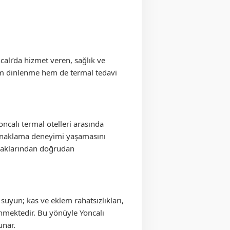
calı’da hizmet veren, sağlık ve
hem dinlenme hem de termal tedavi
calı termal otelleri arasında
 konaklama deneyimi yaşamasını
ynaklarından doğrudan
suyun; kas ve eklem rahatsızlıkları,
linmektedir. Bu yönüyle Yoncalı
unar.