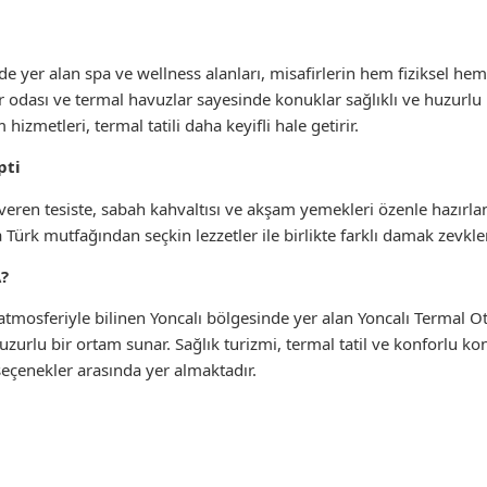
e yer alan spa ve wellness alanları, misafirlerin hem fiziksel hem
odası ve termal havuzlar sayesinde konuklar sağlıklı ve huzurlu bi
zmetleri, termal tatili daha keyifli hale getirir.
pti
eren tesiste, sabah kahvaltısı ve akşam yemekleri özenle hazırl
ürk mutfağından seçkin lezzetler ile birlikte farklı damak zevkleri
A?
atmosferiyle bilinen Yoncalı bölgesinde yer alan Yoncalı Termal Ot
uzurlu bir ortam sunar. Sağlık turizmi, termal tatil ve konforlu ko
seçenekler arasında yer almaktadır.