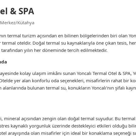
el & SPA
 Merkez/Kütahya
ın termal turizm açısından en bilinen bölgelerinden biri olan Yon
 termal oteldir. Doğal termal su kaynaklarıyla öne çıkan tesis, 
tarafından yılın her döneminde tercih edilmektedir.
nda
esinde kolay ulaşım imkânı sunan Yoncalı Termal Otel & SPA, Yon
 Otelde yer alan konforlu oda seçenekleri, misafirlerin rahat bir
m alanlarında bulunan termal su, konukların Yoncalı’nın şifalı ka
ri, mineral açısından zengin olan doğal termal suyudur. Bu termal 
e stres kaynaklı yorgunluk üzerinde destekleyici etkileri olduğu bi
el arayışında olan misafirler için ideal bir konaklama seçeneği s