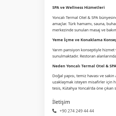
SPA ve Wellness Hizmetleri
Yoncalı Termal Otel & SPA bünyesind
amaçlar. Türk hamamı, sauna, buhar 
merkezinde sunulan masaj ve bakım hi
Yeme İçme ve Konaklama Konse
Yarım pansiyon konseptiyle hizmet v
sunulmaktadır. Restoran alanlarında T
Neden Yoncalı Termal Otel & SP
Doğal yapısı, temiz havası ve sakin 
uzaklaşmak isteyen misafirler için h
tesis, Kütahya Yoncalı’da öne çıkan 
İletişim
+90 274 249 44 44