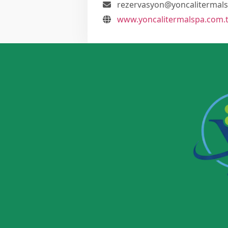
rezervasyon@yoncalitermals
www.yoncalitermalspa.com.t