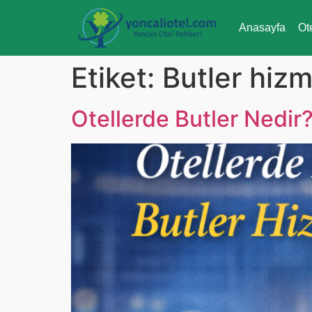
Anasayfa
Ot
Etiket:
Butler hizm
Otellerde Butler Nedir?