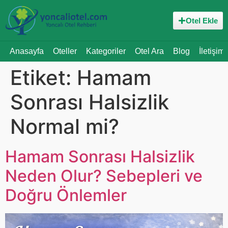
Otel Ekle
Anasayfa
Oteller
Kategoriler
Otel Ara
Blog
İletişim
Etiket:
Hamam
Sonrası Halsizlik
Normal mi?
Hamam Sonrası Halsizlik
Neden Olur? Sebepleri ve
Doğru Önlemler