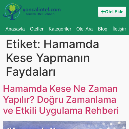
Otel Ekle
Anasayfa
Oteller
Kategoriler
Otel Ara
Blog
İletişim
Etiket:
Hamamda
Kese Yapmanın
Faydaları
Hamamda Kese Ne Zaman
Yapılır? Doğru Zamanlama
ve Etkili Uygulama Rehberi