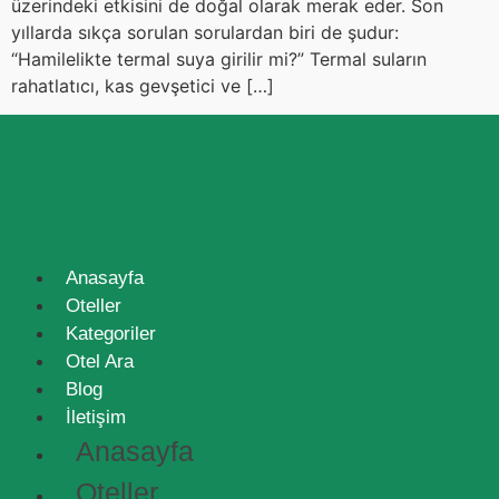
üzerindeki etkisini de doğal olarak merak eder. Son
yıllarda sıkça sorulan sorulardan biri de şudur:
“Hamilelikte termal suya girilir mi?” Termal suların
rahatlatıcı, kas gevşetici ve […]
Anasayfa
Oteller
Kategoriler
Otel Ara
Blog
İletişim
Anasayfa
Oteller