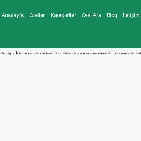
Anasayfa
Oteller
Kategoriler
Otel Ara
Blog
İletişim
enmiştir. İşletme sahiplerinin talebi doğrultusunda içerikler güncellenebilir veya yayından kaldır