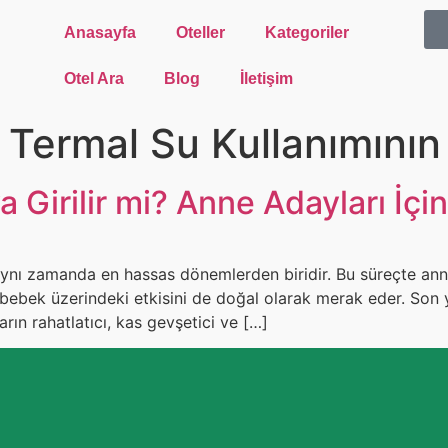
Anasayfa
Oteller
Kategoriler
Otel Ara
Blog
İletişim
 Termal Su Kullanımının 
a Girilir mi? Anne Adayları İç
 aynı zamanda en hassas dönemlerden biridir. Bu süreçte ann
n bebek üzerindeki etkisini de doğal olarak merak eder. Son y
arın rahatlatıcı, kas gevşetici ve […]