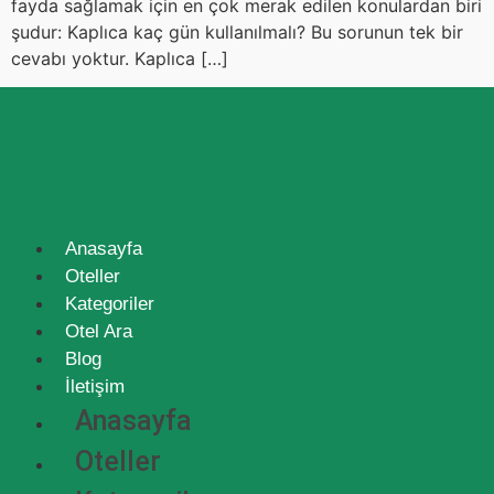
fayda sağlamak için en çok merak edilen konulardan biri
şudur: Kaplıca kaç gün kullanılmalı? Bu sorunun tek bir
cevabı yoktur. Kaplıca […]
Anasayfa
Oteller
Kategoriler
Otel Ara
Blog
İletişim
Anasayfa
Oteller