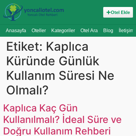
Otel Ekle
Anasayfa
Oteller
Kategoriler
Otel Ara
Blog
İletişim
Etiket:
Kaplıca
Küründe Günlük
Kullanım Süresi Ne
Olmalı?
Kaplıca Kaç Gün
Kullanılmalı? İdeal Süre ve
Doğru Kullanım Rehberi