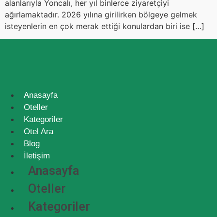
alanlarıyla Yoncalı, her yıl binlerce ziyaretçiyi
ağırlamaktadır. 2026 yılına girilirken bölgeye gelmek
isteyenlerin en çok merak ettiği konulardan biri ise […]
Anasayfa
Oteller
Kategoriler
Otel Ara
Blog
İletişim
Anasayfa
Oteller
Kategoriler