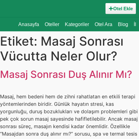
Otel Ekle
Anasayfa
Oteller
Kategoriler
Otel Ara
Blog
İl
Etiket:
Masaj Sonrası
Vücutta Neler Olur?
Masaj Sonrası Duş Alınır Mı?
Masaj, hem bedeni hem de zihni rahatlatan en etkili terapi
yöntemlerinden biridir. Günlük hayatın stresi, kas
yorgunluğu, duruş bozuklukları ve dolaşım problemleri gibi
pek çok sorun masaj sayesinde hafifletilebilir. Ancak masaj
sonrası süreç, masajın kendisi kadar önemlidir. Özellikle
“Masajdan sonra duş alınır mı?” sorusu, spa ve termal tesis