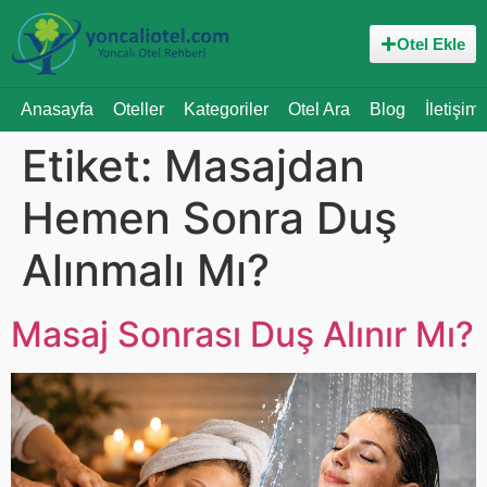
Otel Ekle
Anasayfa
Oteller
Kategoriler
Otel Ara
Blog
İletişim
Etiket:
Masajdan
Hemen Sonra Duş
Alınmalı Mı?
Masaj Sonrası Duş Alınır Mı?