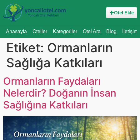
Otel Ekle
Anasayfa
Oteller
Kategoriler
Otel Ara
Blog
İletişim
Etiket:
Ormanların
Sağlığa Katkıları
Ormanların Faydaları
Nelerdir? Doğanın İnsan
Sağlığına Katkıları