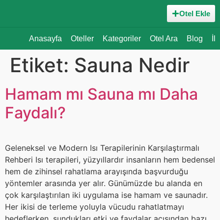
Otel Ekle
Anasayfa
Oteller
Kategoriler
Otel Ara
Blog
İl
Etiket:
Sauna Nedir
Hamam mı Sauna mı Daha
Faydalı?
Geleneksel ve Modern Isı Terapilerinin Karşılaştırmalı
Rehberi Isı terapileri, yüzyıllardır insanların hem bedensel
hem de zihinsel rahatlama arayışında başvurduğu
yöntemler arasında yer alır. Günümüzde bu alanda en
çok karşılaştırılan iki uygulama ise hamam ve saunadır.
Her ikisi de terleme yoluyla vücudu rahatlatmayı
hedeflerken, sundukları etki ve faydalar açısından bazı