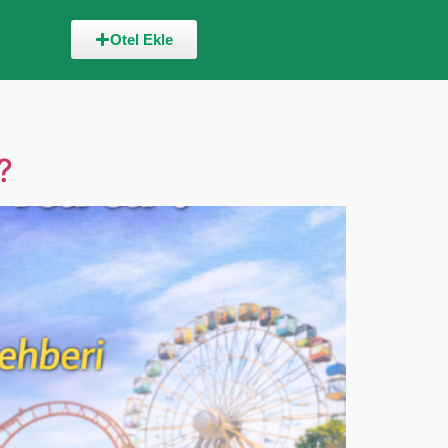
Otel Ekle
?