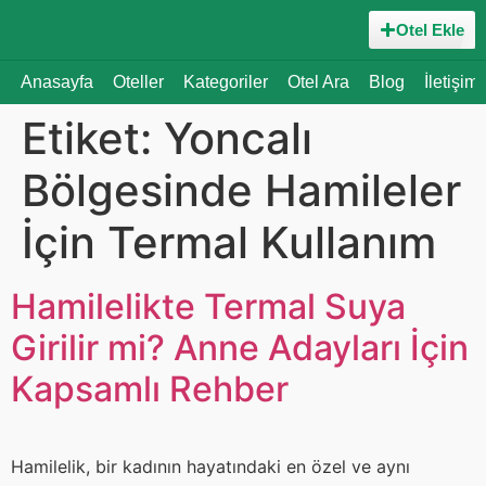
Otel Ekle
Anasayfa
Oteller
Kategoriler
Otel Ara
Blog
İletişim
Etiket:
Yoncalı
Bölgesinde Hamileler
İçin Termal Kullanım
Hamilelikte Termal Suya
Girilir mi? Anne Adayları İçin
Kapsamlı Rehber
Hamilelik, bir kadının hayatındaki en özel ve aynı