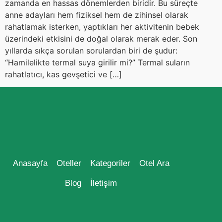
zamanda en hassas dönemlerden biridir. Bu süreçte
anne adayları hem fiziksel hem de zihinsel olarak
rahatlamak isterken, yaptıkları her aktivitenin bebek
üzerindeki etkisini de doğal olarak merak eder. Son
yıllarda sıkça sorulan sorulardan biri de şudur:
“Hamilelikte termal suya girilir mi?” Termal suların
rahatlatıcı, kas gevşetici ve […]
Anasayfa
Oteller
Kategoriler
Otel Ara
Blog
İletişim