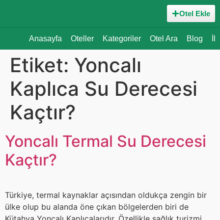
Otel Ekle
Anasayfa
Oteller
Kategoriler
Otel Ara
Blog
İl
Etiket:
Yoncalı
Kaplıca Su Derecesi
Kaçtır?
Yoncalı Termal Su Derecesi
Kaçtır?
Türkiye, termal kaynaklar açısından oldukça zengin bir
ülke olup bu alanda öne çıkan bölgelerden biri de
Kütahya Yoncalı Kaplıcalarıdır. Özellikle sağlık turizmi