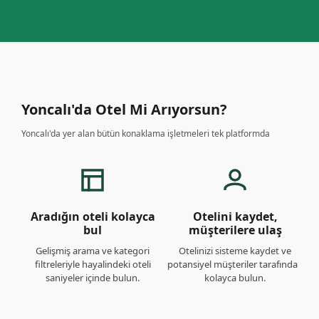
Yoncalı'da Otel Mi Arıyorsun?
Yoncalı'da yer alan bütün konaklama işletmeleri tek platformda
Aradığın oteli kolayca
Otelini kaydet,
T
bul
müşterilere ulaş
Gelişmiş arama ve kategori
Otelinizi sisteme kaydet ve
O
filtreleriyle hayalindeki oteli
potansiyel müşteriler tarafından
saniyeler içinde bulun.
kolayca bulun.