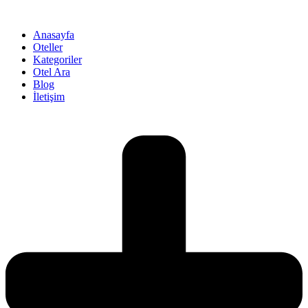
İçeriğe
atla
Anasayfa
Oteller
Kategoriler
Otel Ara
Blog
İletişim