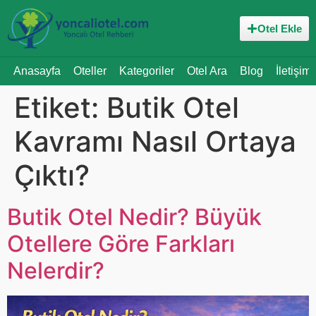
Otel Ekle
Anasayfa
Oteller
Kategoriler
Otel Ara
Blog
İletişim
Etiket:
Butik Otel
Kavramı Nasıl Ortaya
Çıktı?
Butik Otel Nedir? Büyük
Otellere Göre Farkları
Nelerdir?