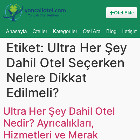
Otel Ekle
Anasayfa
Oteller
Kategoriler
Otel Ara
Blog
İletişim
Etiket:
Ultra Her Şey
Dahil Otel Seçerken
Nelere Dikkat
Edilmeli?
Ultra Her Şey Dahil Otel
Nedir? Ayrıcalıkları,
Hizmetleri ve Merak