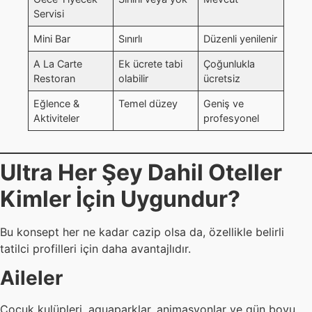
Servisi
Mini Bar
Sınırlı
Düzenli yenilenir
A La Carte
Ek ücrete tabi
Çoğunlukla
Restoran
olabilir
ücretsiz
Eğlence &
Temel düzey
Geniş ve
Aktiviteler
profesyonel
Ultra Her Şey Dahil Oteller
Kimler İçin Uygundur?
Bu konsept her ne kadar cazip olsa da, özellikle belirli
tatilci profilleri için daha avantajlıdır.
Aileler
Çocuk kulüpleri, aquaparklar, animasyonlar ve gün boyu