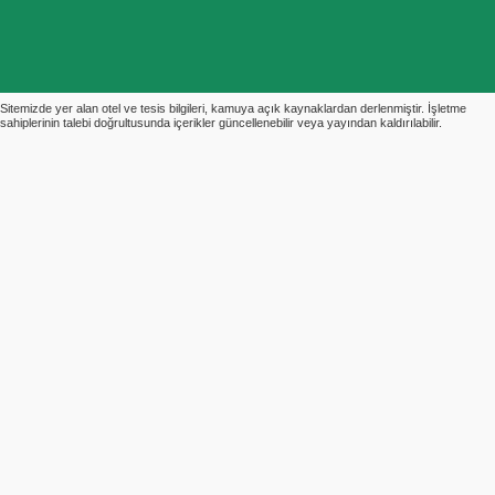
Sitemizde yer alan otel ve tesis bilgileri, kamuya açık kaynaklardan derlenmiştir. İşletme
sahiplerinin talebi doğrultusunda içerikler güncellenebilir veya yayından kaldırılabilir.