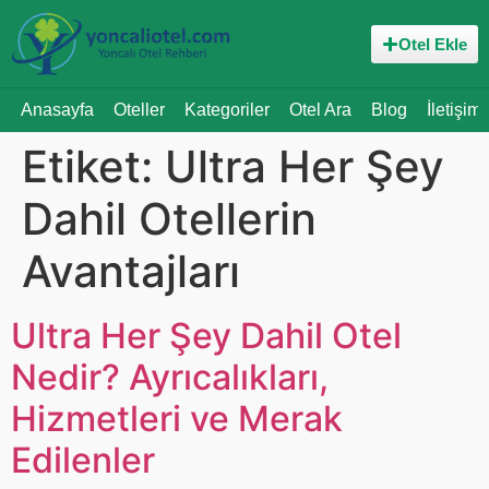
Otel Ekle
Anasayfa
Oteller
Kategoriler
Otel Ara
Blog
İletişim
Etiket:
Ultra Her Şey
Dahil Otellerin
Avantajları
Ultra Her Şey Dahil Otel
Nedir? Ayrıcalıkları,
Hizmetleri ve Merak
Edilenler