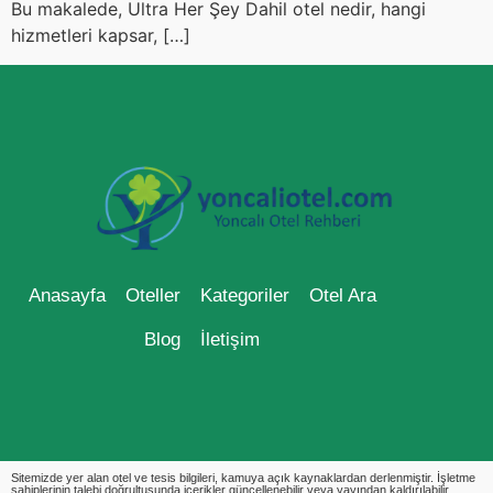
Bu makalede, Ultra Her Şey Dahil otel nedir, hangi
hizmetleri kapsar, […]
Anasayfa
Oteller
Kategoriler
Otel Ara
Blog
İletişim
Sitemizde yer alan otel ve tesis bilgileri, kamuya açık kaynaklardan derlenmiştir. İşletme
sahiplerinin talebi doğrultusunda içerikler güncellenebilir veya yayından kaldırılabilir.