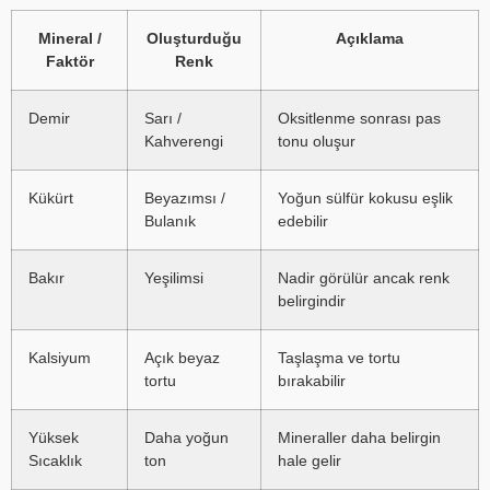
Mineral /
Oluşturduğu
Açıklama
Faktör
Renk
Demir
Sarı /
Oksitlenme sonrası pas
Kahverengi
tonu oluşur
Kükürt
Beyazımsı /
Yoğun sülfür kokusu eşlik
Bulanık
edebilir
Bakır
Yeşilimsi
Nadir görülür ancak renk
belirgindir
Kalsiyum
Açık beyaz
Taşlaşma ve tortu
tortu
bırakabilir
Yüksek
Daha yoğun
Mineraller daha belirgin
Sıcaklık
ton
hale gelir