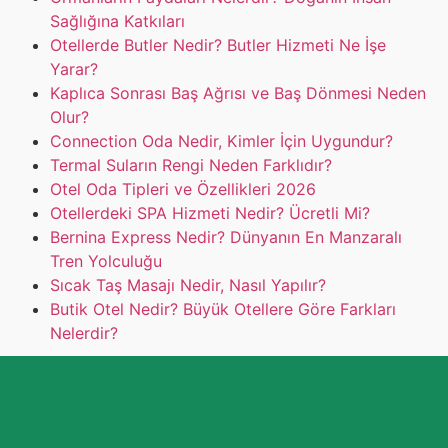
Sağlığına Katkıları
Otellerde Butler Nedir? Butler Hizmeti Ne İşe
Yarar?
Kaplıca Sonrası Baş Ağrısı ve Baş Dönmesi Neden
Olur?
Connection Oda Nedir, Kimler İçin Uygundur?
Termal Suların Rengi Neden Farklıdır?
Otel Oda Tipleri ve Özellikleri 2026
Otellerdeki SPA Hizmeti Nedir? Ücretli Mi?
Bernina Express Nedir? Dünyanın En Manzaralı
Tren Yolculuğu
Sıcak Taş Masajı Nedir, Nasıl Yapılır?
Butik Otel Nedir? Büyük Otellere Göre Farkları
Nelerdir?