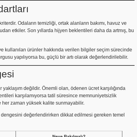
artları
terdir. Odaların temizliği, ortak alanların bakımı, havuz ve
rudan etkiler. Son yıllarda hijyen beklentileri daha da artmış, bu
i ve kullanılan ürünler hakkında verilen bilgiler seçim sürecinde
gusu yapılıyorsa bu, güçlü bir artı olarak değerlendirilebilir.
esi
r yaklaşım değildir. Önemli olan, ödenen ücret karşılığında
lentileri karşılamıyorsa tatil süresince memnuniyetsizlik
s de her zaman yüksek kalite sunmayabilir.
s dengesini değerlendirirken dikkat edilmesi gereken temel
Neye Bakılmalı?