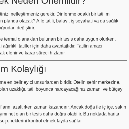
emek Neden Önemlidir?
izi netleştirmeniz gerekir. Dinlenme odaklı bir tatil mi
n planda olacak? Aile tatili, balayı, iş seyahati ya da sağlık
oğrudan değiştirir.
ve termal olanakları bulunan bir tesis daha uygun olurken,
ğırlıklı tatiller için daha avantajlıdır. Tatilin amacı
k elenir ve karar süreci hızlanır.
m Kolaylığı
 en belirleyici unsurlardan biridir. Otelin şehir merkezine,
 olan uzaklığı, tatil boyunca harcayacağınız zamanı ve bütçeyi
arını azaltırken zaman kazandırır. Ancak doğa ile iç içe, sakin
ımı net olan bir tesis daha doğru olabilir. Bu noktada harita
seçeneklerini kontrol etmek fayda sağlar.