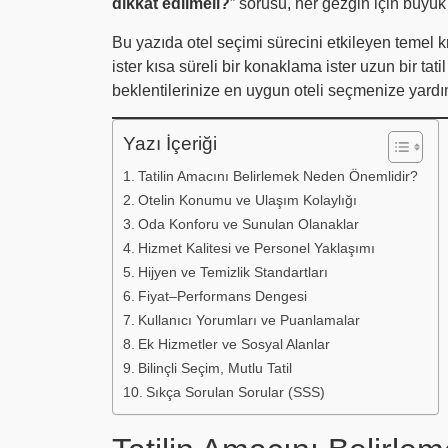
dikkat edilmeli?
” sorusu, her gezgin için büyük
Bu yazıda otel seçimi sürecini etkileyen temel kr
ister kısa süreli bir konaklama ister uzun bir tati
beklentilerinize en uygun oteli seçmenize yard
Yazı İçeriği
Tatilin Amacını Belirlemek Neden Önemlidir?
Otelin Konumu ve Ulaşım Kolaylığı
Oda Konforu ve Sunulan Olanaklar
Hizmet Kalitesi ve Personel Yaklaşımı
Hijyen ve Temizlik Standartları
Fiyat–Performans Dengesi
Kullanıcı Yorumları ve Puanlamalar
Ek Hizmetler ve Sosyal Alanlar
Bilinçli Seçim, Mutlu Tatil
Sıkça Sorulan Sorular (SSS)