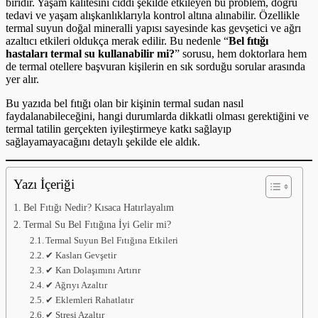
biridir. Yaşam kalitesini ciddi şekilde etkileyen bu problem, doğru
tedavi ve yaşam alışkanlıklarıyla kontrol altına alınabilir. Özellikle
termal suyun doğal mineralli yapısı sayesinde kas gevşetici ve ağrı
azaltıcı etkileri oldukça merak edilir. Bu nedenle “
Bel fıtığı
hastaları termal su kullanabilir mi?
” sorusu, hem doktorlara hem
de termal otellere başvuran kişilerin en sık sorduğu sorular arasında
yer alır.
Bu yazıda bel fıtığı olan bir kişinin termal sudan nasıl
faydalanabileceğini, hangi durumlarda dikkatli olması gerektiğini ve
termal tatilin gerçekten iyileştirmeye katkı sağlayıp
sağlayamayacağını detaylı şekilde ele aldık.
Yazı İçeriği
Bel Fıtığı Nedir? Kısaca Hatırlayalım
Termal Su Bel Fıtığına İyi Gelir mi?
Termal Suyun Bel Fıtığına Etkileri
✔ Kasları Gevşetir
✔ Kan Dolaşımını Artırır
✔ Ağrıyı Azaltır
✔ Eklemleri Rahatlatır
✔ Stresi Azaltır