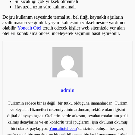
Su sıcaklığı çok yüksek olmamalı
Havuzda uzun süre kalınmamalı
Doğru kullanım sayesinde termal su, bel fıtığı kaynaklı ağrıların
azaltılmasına ve günlük yaşam kalitesinin yükselmesine yardımcı
olabilir.
Yoncalı Otel
tercih edecek kişiler web sitemizde yer alan
otelleri konaklama öncesi inceleyerek seçimini basitleştirebilir.
admin
Turizmin sadece bir iş değil, bir tutku olduğuna inananlardan. Turizm
ve Seyahat Hizmetleri mezuniyetinin ardından, sektöre olan ilgisini
dijital dünyaya taşıdı. Otellerin perde arkasını, seyahat rotalarının gizli
kalmış detaylarını ve en konforlu tatil ipuçlarını, işin okulunu okumuş
biri olarak paylaşıyor.
Yoncaliotel.com
’da sizinle buluşan her yazı,
profesyonel bir merakın ve bitmek bilmeyen bir keşif arzusunun ürünü.