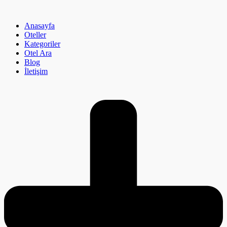
İçeriğe
atla
Anasayfa
Oteller
Kategoriler
Otel Ara
Blog
İletişim