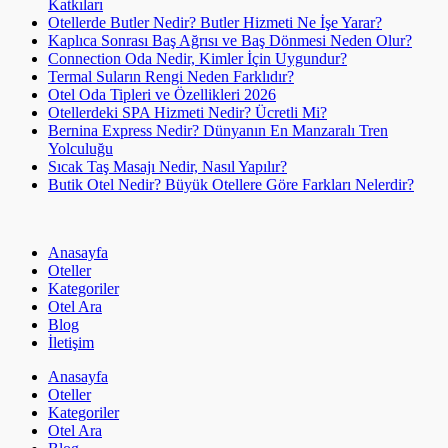
Katkıları
Otellerde Butler Nedir? Butler Hizmeti Ne İşe Yarar?
Kaplıca Sonrası Baş Ağrısı ve Baş Dönmesi Neden Olur?
Connection Oda Nedir, Kimler İçin Uygundur?
Termal Suların Rengi Neden Farklıdır?
Otel Oda Tipleri ve Özellikleri 2026
Otellerdeki SPA Hizmeti Nedir? Ücretli Mi?
Bernina Express Nedir? Dünyanın En Manzaralı Tren
Yolculuğu
Sıcak Taş Masajı Nedir, Nasıl Yapılır?
Butik Otel Nedir? Büyük Otellere Göre Farkları Nelerdir?
Anasayfa
Oteller
Kategoriler
Otel Ara
Blog
İletişim
Anasayfa
Oteller
Kategoriler
Otel Ara