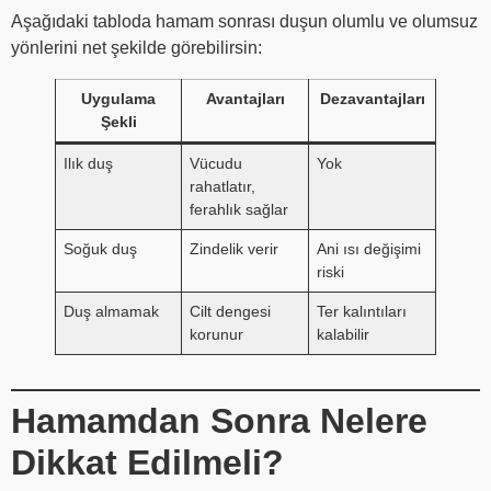
Aşağıdaki tabloda hamam sonrası duşun olumlu ve olumsuz
yönlerini net şekilde görebilirsin:
Uygulama
Avantajları
Dezavantajları
Şekli
Ilık duş
Vücudu
Yok
rahatlatır,
ferahlık sağlar
Soğuk duş
Zindelik verir
Ani ısı değişimi
riski
Duş almamak
Cilt dengesi
Ter kalıntıları
korunur
kalabilir
Hamamdan Sonra Nelere
Dikkat Edilmeli?