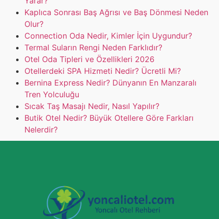
Yarar?
Kaplıca Sonrası Baş Ağrısı ve Baş Dönmesi Neden
Olur?
Connection Oda Nedir, Kimler İçin Uygundur?
Termal Suların Rengi Neden Farklıdır?
Otel Oda Tipleri ve Özellikleri 2026
Otellerdeki SPA Hizmeti Nedir? Ücretli Mi?
Bernina Express Nedir? Dünyanın En Manzaralı
Tren Yolculuğu
Sıcak Taş Masajı Nedir, Nasıl Yapılır?
Butik Otel Nedir? Büyük Otellere Göre Farkları
Nelerdir?