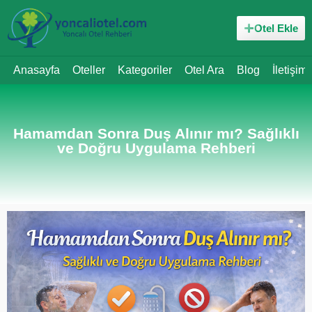
Otel Ekle
Anasayfa
Oteller
Kategoriler
Otel Ara
Blog
İletişim
Hamamdan Sonra Duş Alınır mı? Sağlıklı
ve Doğru Uygulama Rehberi